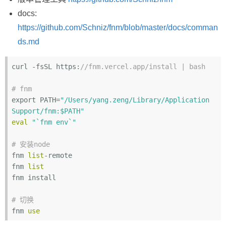
docs:
https://github.com/Schniz/fnm/blob/master/docs/comman
ds.md
curl -fsSL https:
//fnm.vercel.app/install | bash
# fnm
export PATH=
"/Users/yang.zeng/Library/Application 
Support/fnm:$PATH"
eval
"`fnm env`"
# 安装node
fnm 
list
-remote

fnm 
list
fnm install

# 切换
fnm 
use