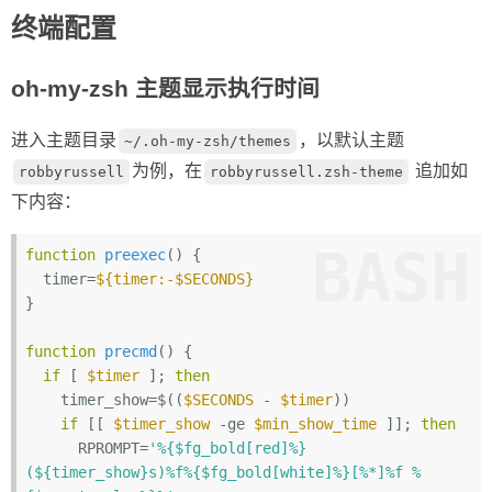
终端配置
oh-my-zsh 主题显示执行时间
进入主题目录
，以默认主题
~/.oh-my-zsh/themes
为例，在
追加如
robbyrussell
robbyrussell.zsh-theme
下内容：
BASH
function
preexec
() {

  timer=
${timer:-$SECONDS}
}

function
precmd
() {

if
 [ 
$timer
 ]; 
then
    timer_show=$((
$SECONDS
 - 
$timer
))

if
 [[ 
$timer_show
 -ge 
$min_show_time
 ]]; 
then
      RPROMPT=
'%{$fg_bold[red]%}
(${timer_show}s)%f%{$fg_bold[white]%}[%*]%f %