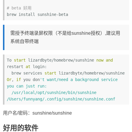
# beta 好用
需授予终端录屏权限（不是给sunshine授权）,建议用
系统自带终端
To 
start
 lizardbyte/homebrew/sunshine 
now
and
restart 
at
 login:

  brew services 
start
Or
, 
if
 you don
't want/need a background service 
you can just run:

  /usr/local/opt/sunshine/bin/sunshine 
用户名/密码：sunshine/sunshine
好用的软件