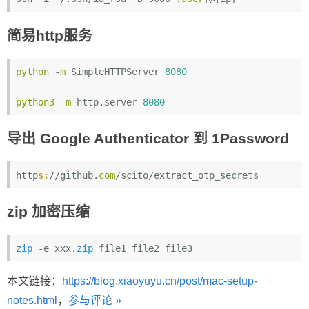
简易http服务
python
 -
m
 SimpleHTTPServer 
8080
python3
 -
m
 http.server 
8080
导出 Google Authenticator 到 1Password
http
s:
//github.
com
zip 加密压缩
zip
 -e xxx.
zip
本文链接：
https://blog.xiaoyuyu.cn/post/mac-setup-
notes.html
，
参与评论 »