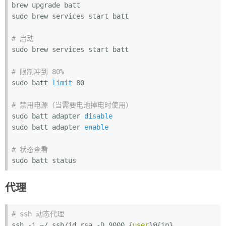
brew upgrade batt

sudo brew services start batt

# 启动
sudo brew services start batt

# 限制冲到 80%
sudo batt 
limit
 80

# 禁用电源（当需要电池掉电时使用）
sudo batt adapter 
disable
sudo batt adapter 
enable
# 状态查看
代理
# ssh 动态代理
ssh -i ~/.ssh/id_rsa -D 9000 {
user