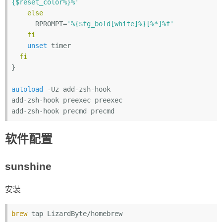
{$reset_color%}%'
else
      RPROMPT=
'%{$fg_bold[white]%}[%*]%f'
fi
unset
 timer

fi
}

autoload
 -Uz add-zsh-hook

add-zsh-hook preexec preexec

软件配置
sunshine
安装
brew
 tap LizardByte/homebrew
