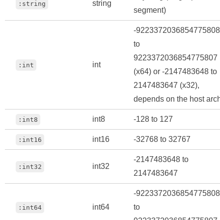
string
:string
segment)
-9223372036854775808
to
9223372036854775807
int
:int
(x64) or -2147483648 to
2147483647 (x32),
depends on the host arc
int8
-128 to 127
:int8
int16
-32768 to 32767
:int16
-2147483648 to
int32
:int32
2147483647
-9223372036854775808
int64
to
:int64