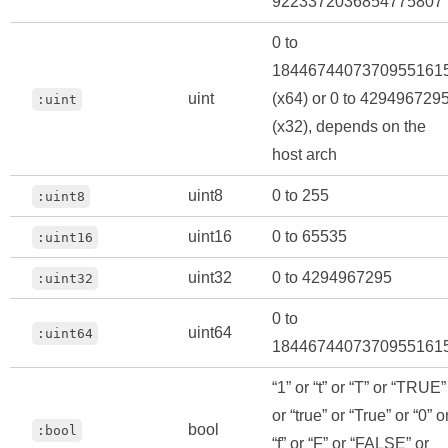
9223372036854775807
0 to
1844674407370955161
uint
(x64) or 0 to 429496729
:uint
(x32), depends on the
host arch
uint8
0 to 255
:uint8
uint16
0 to 65535
:uint16
uint32
0 to 4294967295
:uint32
0 to
uint64
:uint64
1844674407370955161
“1” or “t” or “T” or “TRUE”
or “true” or “True” or “0” o
bool
:bool
“f” or “F” or “FALSE” or