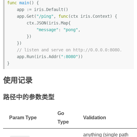
func
main
()
 {

    app := iris.Default()

    app.Get(
"/ping"
, 
func
(ctx iris.Context)
 {

        ctx.JSON(iris.Map{

"message"
: 
"pong"
,

        })

    })

// listen and serve on http://0.0.0.0:8080.
    app.Run(iris.Addr(
":8080"
))

使用记录
路径中的参数类型
Go
Param Type
Validation
Type
anything (single path