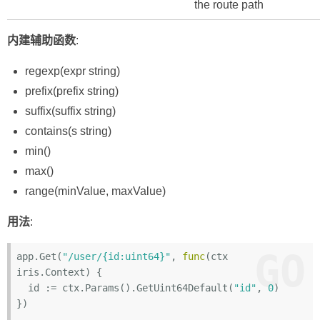
the route path
内建辅助函数
:
regexp(expr string)
prefix(prefix string)
suffix(suffix string)
contains(s string)
min()
max()
range(minValue, maxValue)
用法
:
GO
app.Get(
"/user/{id:uint64}"
, 
func
(ctx 
iris.Context)
 {

  id := ctx.Params().GetUint64Default(
"id"
, 
0
)

})
