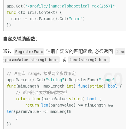
app.Get(
"/profile/{name:alphabetical max(255)}"
, 
func
(ctx iris.Context)
 {

  name := ctx.Params().Get(
"name"
)

自定义辅助函数
：
通过
注册自定义的匹配函数, 必须返回
RegisterFunc
func
或
(paramValue string) bool
func(string) bool
GO
// 注册宏 range，接受两个参数限定
app.Macros().Get(
"string"
).RegisterFunc(
"range"
, 
func
(minLength, maxLength 
int
)
func
(
string
)
bool
 {

// 返回符合要求的函数类型
return
func
(paramValue 
string
)
bool
 {

return
len
(paramValue) >= minLength && 
len
(paramValue) <= maxLength

    }

})
