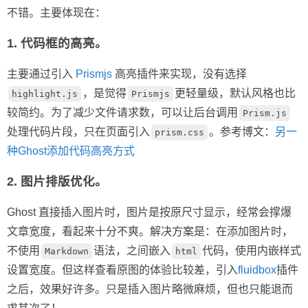
不错。主要体现在：
1.
代码框的高亮
。
主要通过引入
Prismjs
高亮插件来实现，没有选择
，是觉得
更轻量级，默认风格也比
highlight.js
Prismjs
较简约。为了减少文件请求数，可以让后台调用
Prism.js
处理代码片段，只在页面引入
。参考博文：
另一
prism.css
种Ghost添加代码高亮方式
2.
图片排版优化
。
Ghost 直接插入图片时，图片是按原尺寸显示，经常会撑爆
文章宽度，看起来十分不爽。解决方案是：在添加图片时，
不使用
语法，之间嵌入
代码，使用内嵌样式
Markdown
html
设置宽度。但这样查看原图的体验比较差，引入
fluidbox
插件
之后，效果好许多。只是插入图片略微麻烦，但也只能退而