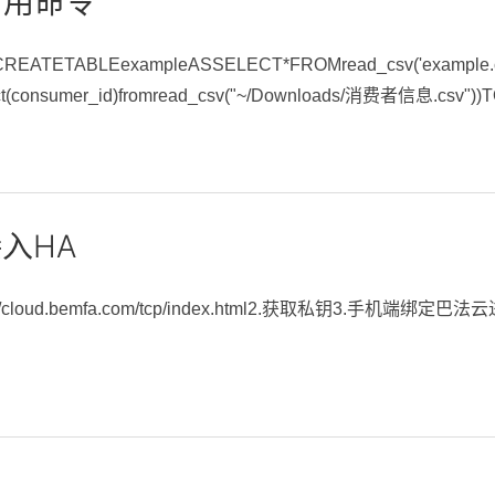
 常用命令
ETABLEexampleASSELECT*FROMread_csv('example.csv
nct(consumer_id)fromread_csv("~/Downloads/消费者信息.csv"))T
入HA
://cloud.bemfa.com/tcp/index.html2.获取私钥3