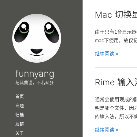
Mac 切
由于只有1台显示
mac下使用，故仅
继续阅读 »
funnyang
Rime 输
与其曲谨，不若疏狂
首页
通常会使用现成的
专题
明是哪个文件，因
归档
的输入法，所以不需要R
友链
继续阅读 »
关于