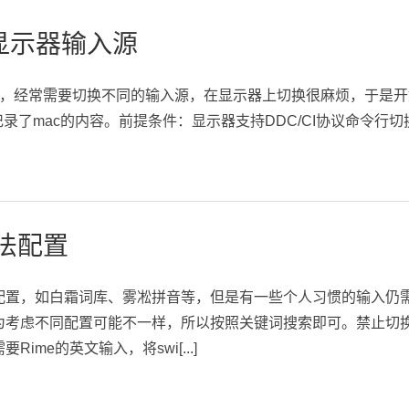
换显示器输入源
器，经常需要切换不同的输入源，在显示器上切换很麻烦，于是
记录了mac的内容。前提条件：显示器支持DDC/CI协议命令行
入法配置
配置，如白霜词库、雾凇拼音等，但是有一些个人习惯的输入仍
为考虑不同配置可能不一样，所以按照关键词搜索即可。禁止切
ime的英文输入，将swi[...]