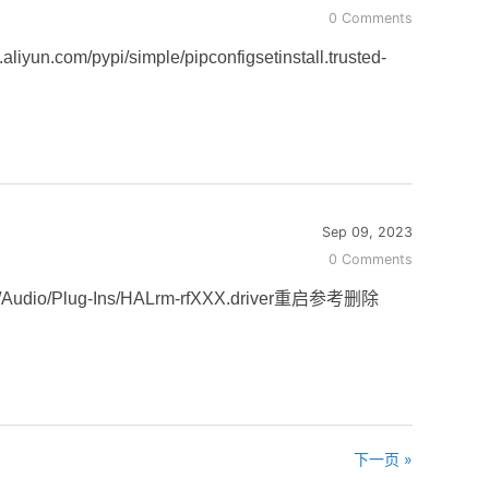
0 Comments
com/pypi/simple/pipconfigsetinstall.trusted-
Sep 09, 2023
0 Comments
lug-Ins/HALrm-rfXXX.driver重启参考删除
下一页 »