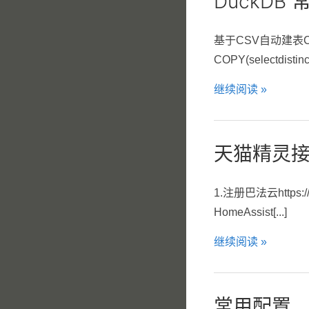
DuckDB
基于CSV自动建表CREAT
COPY(selectdisti
继续阅读 »
天猫精灵接
1.注册巴法云https
HomeAssist[...]
继续阅读 »
常用配置