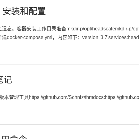
le 安装和配置
安装工作目录准备mkdir-p/opt/headscalemkdir-p/opt/headsca
新建docker-compose.yml，内容如下：version:'3.7'services:headsca
笔记
https://github.com/Schniz/fnmdocs:https://github.com/S