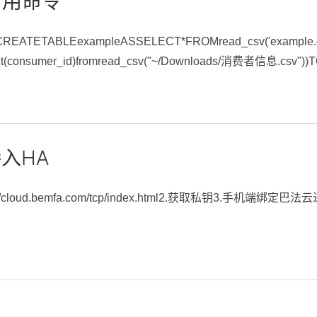
 常用命令
ETABLEexampleASSELECT*FROMread_csv('example.csv
nct(consumer_id)fromread_csv("~/Downloads/消费者信息.csv"))T
入HA
://cloud.bemfa.com/tcp/index.html2.获取私钥3