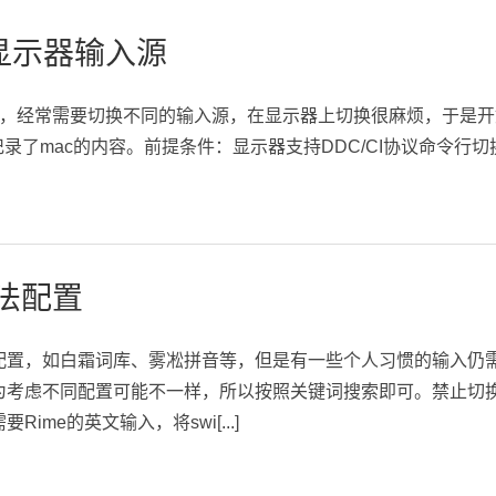
换显示器输入源
器，经常需要切换不同的输入源，在显示器上切换很麻烦，于是
记录了mac的内容。前提条件：显示器支持DDC/CI协议命令行
入法配置
配置，如白霜词库、雾凇拼音等，但是有一些个人习惯的输入仍
为考虑不同配置可能不一样，所以按照关键词搜索即可。禁止切
ime的英文输入，将swi[...]