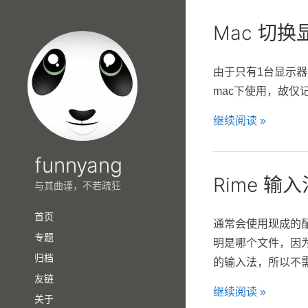
Mac 切
由于只有1台显示
mac下使用，故仅
继续阅读 »
funnyang
Rime 输
与其曲谨，不若疏狂
首页
通常会使用现成的
专题
明是哪个文件，因
归档
的输入法，所以不需要R
友链
继续阅读 »
关于