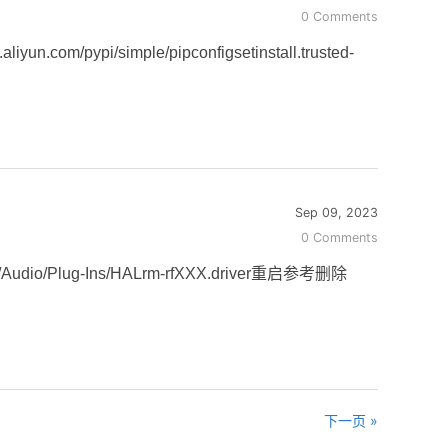
0 Comments
com/pypi/simple/pipconfigsetinstall.trusted-
Sep 09, 2023
0 Comments
lug-Ins/HALrm-rfXXX.driver重启参考删除
下一页 »