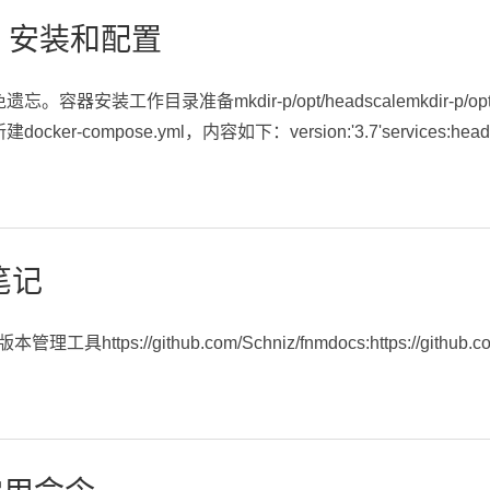
le 安装和配置
安装工作目录准备mkdir-p/opt/headscalemkdir-p/opt/headsca
新建docker-compose.yml，内容如下：version:'3.7'services:headsca
笔记
https://github.com/Schniz/fnmdocs:https://github.com/S