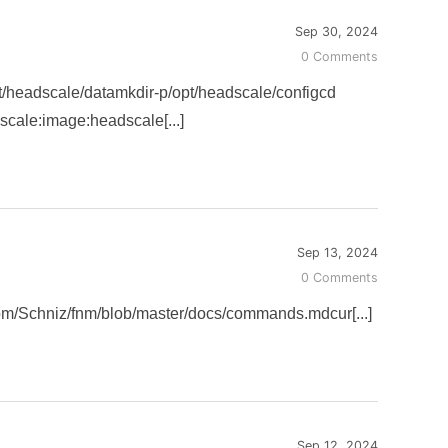
Sep 30, 2024
0 Comments
le/datamkdir-p/opt/headscale/configcd
le:image:headscale[...]
Sep 13, 2024
0 Comments
chniz/fnm/blob/master/docs/commands.mdcur[...]
Sep 12, 2024