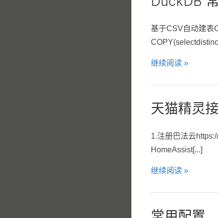
DuckDB
基于CSV自动建表CREAT
COPY(selectdisti
继续阅读 »
天猫精灵接
1.注册巴法云https
HomeAssist[...]
继续阅读 »
常用配置